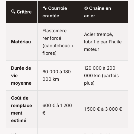
🔧 Courroie
⚙️ Chaîne en
🔍 Critère
crantée
acier
Élastomère
Acier trempé,
renforcé
Matériau
lubrifié par l’huile
(caoutchouc +
moteur
fibres)
Durée de
120 000 à 200
60 000 à 180
vie
000 km (parfois
000 km
moyenne
plus)
Coût de
remplace
600 € à 1 200
1 500 € à 3 000 €
ment
€
estimé